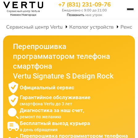
+7 (831) 231-09-76
Ежедневно с 9:00 до 21:00
Сервисный центр Vertu
в
Позвонить
мне утром
Нижнем Новгороде
Сервисный центр Vertu
Каталог устройств
Ремонт
Перепрошивка
программатором телефона
смартфона
Vertu Signature S Design Rock
Официальный сервис
Гарантийное обслуживание
смартфона Vertu до 3 лет
Диагностика за наш счет,
ремонт по желанию
Бесплатный выезд курьера
в день обращения
Перепрошивка программатором телефона